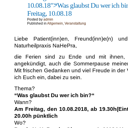
10.08.18">
“
Was glaubst Du wer ich b
Freitag, 10.08.18
Posted by
admin
Published in
Allgemein
,
Veranstaltung
Liebe Patient(inn)en, Freund(inn)e(n) un
Naturheil­prax­is NaHePra,
die Ferien sind zu Ende und mit ihnen, w
angekündigt, auch die Som­mer­pause mein­er
Mit frischen Gedanken und viel Freude in der V
ich Euch ein, dabei zu sein.
The­ma?
“Was glaub­st Du wer ich bin?“
Wann?
Am
Fre­itag, den 10.08.2018, ab 19.30h(Ein
20.00h pünktlich
Wo?