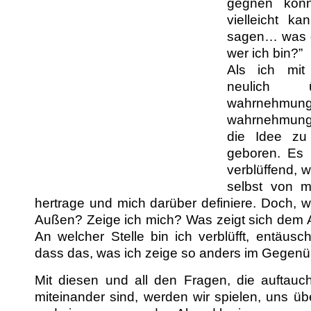
geg­nen kön­
vielle­icht k
sagen… was g
wer ich bin?”
Als ich mit 
neulich 
wahrnehmu
wahrnehmung
die Idee zu
geboren. Es 
verblüf­fend, w
selb­st von m
her­trage und mich darüber definiere. Doch, w
Außen? Zeige ich mich? Was zeigt sich dem 
An welch­er Stelle bin ich verblüfft, entäuscht,
dass das, was ich zeige so anders im Gegen
Mit diesen und all den Fra­gen, die auf­tau
miteinan­der sind, wer­den wir spie­len, uns ü