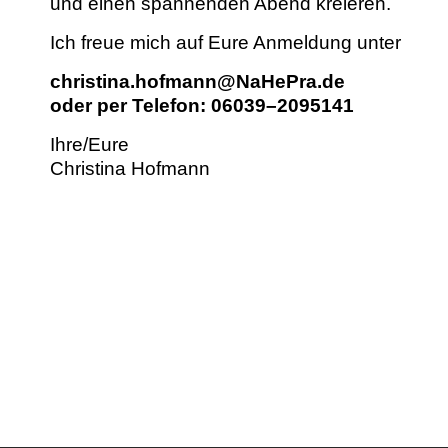
und einen span­nen­den Abend kreieren.
Ich freue mich auf Eure Anmel­dung unter
christina.hofmann@NaHePra.de
oder per Tele­fon: 06039–2095141
Ihre/Eure
Christi­na Hofmann