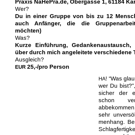
Prax­is NaHePra.de, Ober­gasse 1, 61184 K
Wer?
Du in ein­er Gruppe von bis zu 12 Men­sc
auch Anfänger, die die Grup­pe­nar­beit 
möchten)
Was?
Kurze Ein­führung, Gedanke­naus­tausch, S
über durch mich angeleit­ete ver­schiedene
Ausgleich?
25,-/pro Person
EUR
!
“Was glaub
HA
wer Du bist?”
sich­er der 
schon ver
abbekom­men.
sehr unver­sö
men­hang. Bei
Schlagfer­tigk