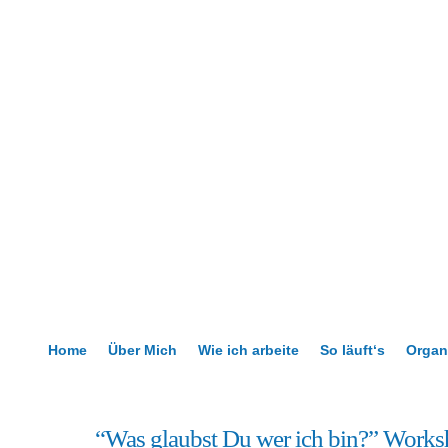
Home
Über Mich
Wie ich arbeite
So läuft‘s
Organ
4
“Was glaubst Du wer ich bin?” Works
Aug.