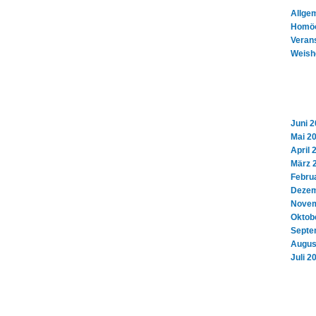
Allge
Homöo
Veran
Weish
Juni 
Mai 2
April 
März 
Febru
Dezem
Novem
Oktob
Septe
Augus
Juli 2