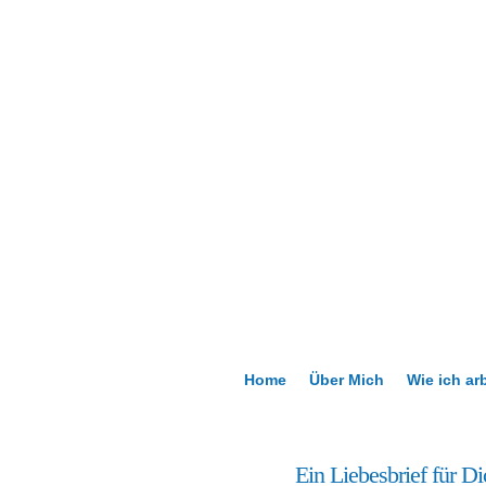
Home
Über Mich
Wie ich ar
26
Ein Liebesbrief für D
Dez.