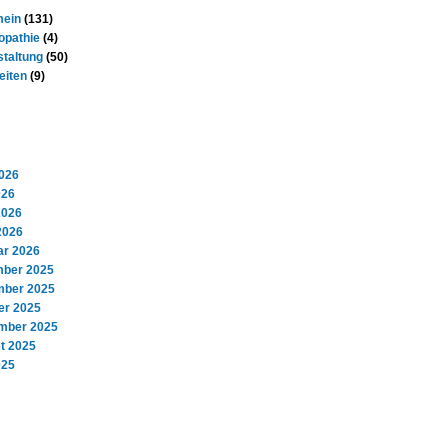
mein
(131)
pathie
(4)
staltung
(50)
eiten
(9)
Archiv
2026
026
2026
2026
ar 2026
ber 2025
ber 2025
er 2025
mber 2025
t 2025
025