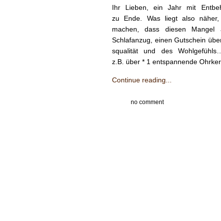
Ihr Lieben, ein Jahr mit Ent­beh
zu Ende. Was liegt also näher
machen, dass diesen Man­gel aus
Schlafanzug, einen Gutschein über
squal­ität und des Wohlge­fühls
z.B. über * 1 entspan­nende Ohrk
Continue reading...
no comment