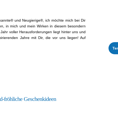
ekan­nte® und Neugierige®, ich möchte mich bei Dir
uen, in mich und mein Wirken in diesem beson­dern
ahr voller Her­aus­forderun­gen liegt hin­ter uns und
piri­eren­den Jahre mit Dir, die vor uns liegen! Auf
Te
d-fröhliche Geschenkideen