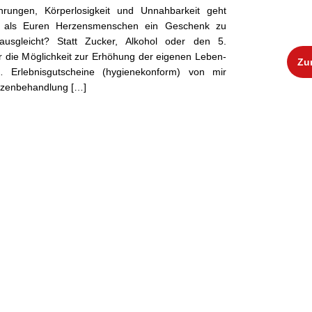
run­gen, Kör­per­losigkeit und Unnah­barkeit geht
, als Euren Herzens­men­schen ein Geschenk zu
­gle­icht? Statt Zuck­er, Alko­hol oder den 5.
 die Möglichkeit zur Erhöhung der eige­nen Leben­
Zu
… Erleb­nisgutscheine (hygien­ekon­form) von mir
erzenbehandlung […]