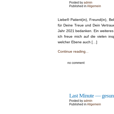
Posted by
admin
Published in
Allgemein
Liebe® Patient(in), Freund(in), B
für Deine Treue und Dein Ver­tra
Jahr 2021 bedanken. Ein weit­eres J
ich freue mich auf die vie­len ins
welch­er Ebene auch […]
Continue reading...
no comment
22
Last Minute — gesun
Dez.
Posted by
admin
Published in
Allgemein