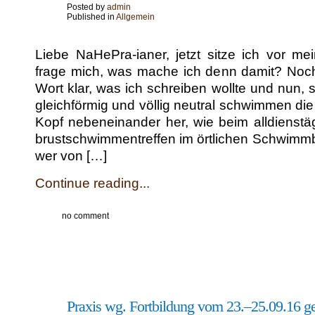
Posted by
admin
Published in
Allgemein
Liebe NaHeP­­ra-ian­er, jet­zt sitze ich vor 
frage mich, was mache ich denn damit? Noc
Wort klar, was ich schreiben wollte und nun, 
gle­ich­för­mig und völ­lig neu­tral schwim­men 
Kopf nebeneinan­der her, wie beim all­dien­st
brustschwim­men­tr­e­f­fen im örtlichen Schwimm­
wer von […]
Continue reading...
no comment
22
Praxis wg. Fortbildung vom 23.–25.09.16 g
Sep.