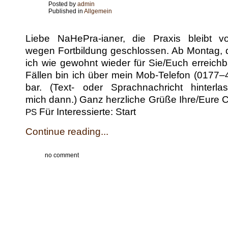
Posted by
admin
Published in
Allgemein
Liebe NaHeP­­ra-ian­er, die Prax­is bleibt 
wegen Fort­bil­dung geschlossen. Ab Mon­tag, 
ich wie gewohnt wieder für Sie/Euch erre­ich­ba
Fällen bin ich über mein Mob-Tele­­fon (0177–
bar. (Text- oder Sprach­nachricht hin­ter­l
mich dann.) Ganz her­zliche Grüße Ihre/Eure C
Für Inter­essierte: Start
PS
Continue reading...
no comment