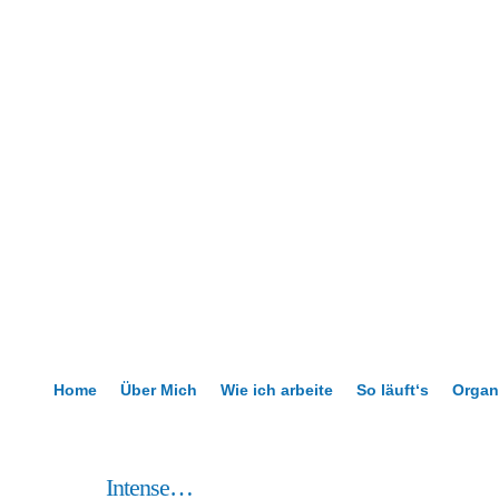
Home
Über Mich
Wie ich arbeite
So läuft‘s
Organ
29
Intense…
Sep.