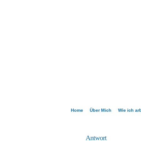
Home
Über Mich
Wie ich ar
26
Antwort
März