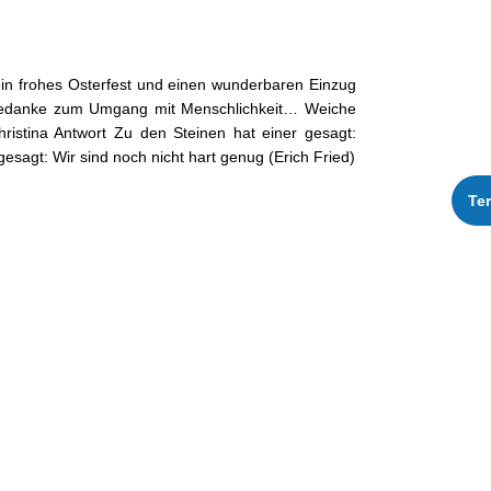
ein fro­hes Oster­fest und einen wun­der­baren Einzug
r Gedanke zum Umgang mit Men­schlichkeit… Weiche
isti­na Antwort Zu den Steinen hat ein­er gesagt:
gesagt: Wir sind noch nicht hart genug (Erich Fried)
Te