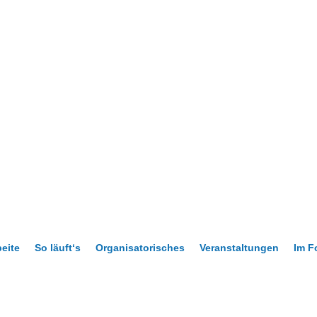
beite
So läuft‘s
Organisatorisches
Veranstaltungen
Im F