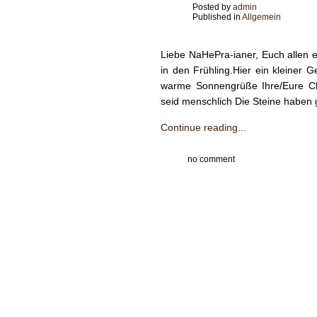
Posted by
admin
Published in
Allgemein
Liebe NaHeP­­ra-ian­er, Euch allen 
in den Frühling.Hier ein klein­e
warme Son­nen­grüße Ihre/Eure Chr
seid men­schlich Die Steine haben 
Continue reading...
no comment