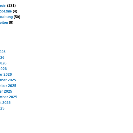
mein
(131)
pathie
(4)
staltung
(50)
eiten
(9)
Archiv
2026
026
2026
2026
ar 2026
ber 2025
ber 2025
er 2025
mber 2025
t 2025
025