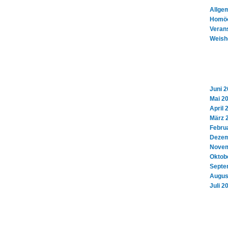
Allge
Homöo
Veran
Weish
Juni 
Mai 2
April 
März 
Febru
Dezem
Novem
Oktob
Septe
Augus
Juli 2