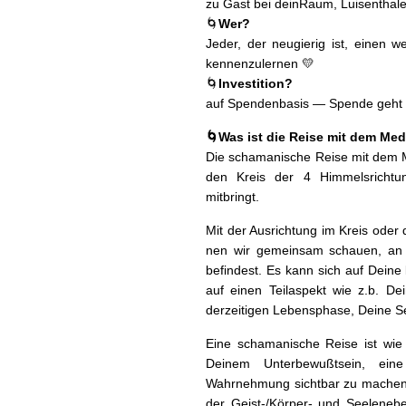
zu Gast bei dein­Raum, Luisen­thal
🌀
Wer?
Jed­er, der neugierig ist, einen wei
kennenzulernen 💛
🌀
Investi­tion?
auf Spenden­ba­sis — Spende geht 
🌀Was ist die Reise mit dem Med
Die schaman­is­che Reise mit dem Med
den Kreis der 4 Him­mel­srich­t
mitbringt.
Mit der Aus­rich­tung im Kreis oder 
nen wir gemein­sam schauen, an 
befind­est. Es kann sich auf Deine 
auf einen Teilaspekt wie z.b. Dein
derzeit­i­gen Leben­sphase, Deine Se
Eine schaman­is­che Reise ist wie ei
Deinem Unter­be­wußt­sein, ein
Wahrnehmung sicht­bar zu machen. 
der Geist-/Kör­p­er- und See­le