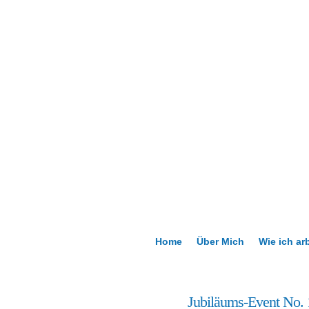
Home
Über Mich
Wie ich ar
15
Jubiläums-Event No.
Mai