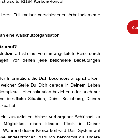
er­straße 5, 61184 Karben/Rendel
t­eren Teil mein­er ver­schiede­nen Arbeit­se­le­mente
Zu
an eine Walschutzorganisation
izinrad?
i­z­in­rad ist eine, von mir angeleit­ete Reise durch
un­gen, von denen jede beson­dere Bedeu­tun­gen
der Infor­ma­tion, die Dich beson­ders anspricht, kön­
welch­er Stelle Du Dich ger­ade in Deinem Leben
kom­plette Lebenssi­t­u­a­tion beziehen oder auch nur
e beru­fliche Sit­u­a­tion, Deine Beziehung, Deinen
xualität.
n zusät­zlich­er, bish­er ver­bor­gen­er Schlüs­sel zu
e Möglichkeit einen blind­en Fleck in Dein­er
Während dieser Kreis­ar­beit wird Dein Sys­tem auf
nebene ange­sprochen, dadurch bekommst du andere