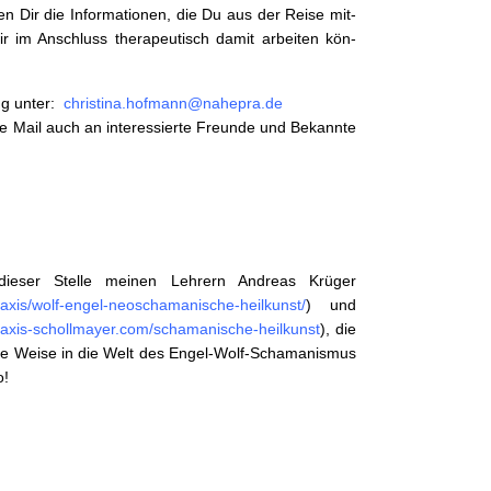
nen Dir die Infor­ma­tio­nen, die Du aus der Reise mit­
ir im Anschluss ther­a­peutisch damit arbeit­en kön­
g unter:
christina.hofmann@nahepra.de
 Mail auch an inter­essierte Fre­unde und Bekan­nte
ieser Stelle meinen Lehrern Andreas Krüger
raxis/wolf-engel-neoschamanische-heilkunst/
) und
raxis-schollmayer.com/schamanische-heilkunst
), die
me Weise in die Welt des Engel-Wolf-Schaman­is­mus
o!