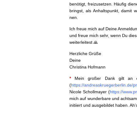
benötigt, freizuset­zen. Häu­fig die
bringst, als Anhalt­spunkt, damit w
nen.
Ich freue mich auf Deine Anmel­dun
und freue mich sehr, wenn Du diese
weiterleitest 🙏
Her­zliche Grüße
Deine
Christi­na Hofmann
*
Mein großer Dank gilt an d
(
https://andreaskruegerberlin.de/p
Nicole Scholl­may­er (
https://www.p
mich auf wun­der­bare und acht­sa
ini­ti­iert und aus­ge­bildet haben. Ah‘