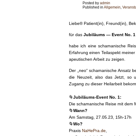
Posted by
admin
Published in
Allgemein
,
Veranst
Liebe® Patient(in), Freund(in), Be
für das
Jubiläums — Event No. 1
habe ich eine schaman­is­che Reis
Erfahrung einen Teilaspekt mein­er
a­peutis­chen Arbeit zu zeigen.
Der „neo“ schaman­is­che Ansatz bede
die Neuzeit, also das Jet­zt, s
Zugang zu dieser Heilar­beit bekom
🌀
Jubiläums-Event No. 1:
Die schaman­is­che Reise mit dem 
🌀
Wann?
Am Sam­stag, 27.05.23, 15h-17h
🌀
Wo?
Prax­is
NaHePra.de
,