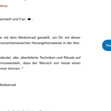
altung
kan­nte® und Fan ❤️ ,
e mit dem Medi­z­in­rad gewählt, um Dir mit dieser
 neoschaman­is­chen Herange­hensweise in der ther­
Te
utet, alte, über­lieferte Tech­niken und Rit­uale auf
o umzuwan­deln, dass der Men­sch von heute einen
­men kön­nen.
*
Medizinrad