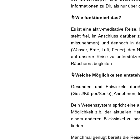
Infor­ma­tio­nen zu Dir, als nur ü
🌀Wie funk­tion­iert das?
Es ist eine aktiv-med­i­ta­tive Reise,
ste­ht frei, im Anschluss darüber z
mitzunehmen) und den­noch in de
(Wass­er, Erde, Luft, Feuer), den 
auf unser­er Reise zu unter­stütz
Räuch­erns begleiten.
🌀Welche Möglichkeit­en entste­
Gesun­den und Entwick­eln durch
(Geist/Körper/Seele), Annehmen, In
Dein Wesenssys­tem spricht eine a
Möglichkeit z.b. der aktuellen H
einem anderen Blick­winkel zu be
finden.
Manch­mal genügt bere­its die Reise