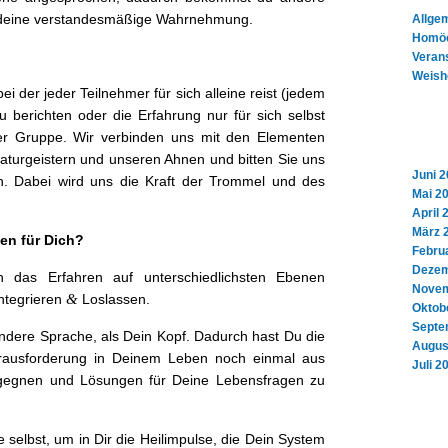
ber deine ver­standesmäßige Wahrnehmung.
Allge
Homöo
Veran
Weish
 bei der jed­er Teil­nehmer für sich alleine reist (jedem
u bericht­en oder die Erfahrung nur für sich selb­st
r Gruppe. Wir verbinden uns mit den Ele­menten
Naturgeis­tern und unseren Ahnen und bit­ten Sie uns
Juni 
en. Dabei wird uns die Kraft der Trom­mel und des
Mai 2
April 
März 
hen für Dich?
Febru
Dezem
 das Erfahren auf unter­schiedlich­sten Ebe­nen
Novem
&
te­gri­eren
Loslassen.
Oktob
Septe
ndere Sprache, als Dein Kopf. Dadurch hast Du die
Augus
er­aus­forderung in Deinem Leben noch ein­mal aus
Juli 2
geg­nen und Lösun­gen für Deine Lebens­fra­gen zu
 selb­st, um in Dir die Heilimpulse, die Dein Sys­tem