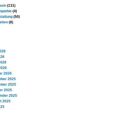
mein
(131)
pathie
(4)
staltung
(50)
eiten
(9)
Archiv
2026
026
2026
2026
ar 2026
ber 2025
ber 2025
er 2025
mber 2025
t 2025
025