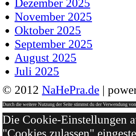
Dezember 2025
November 2025
Oktober 2025
September 2025
August 2025
Juli 2025
© 2012
NaHePra.de
| powe
Durch die weitere Nutzung der Seite stimmst du der Verwendung vo
Die Cookie-Einstellungen au
"Cookies zulassen" eingeste