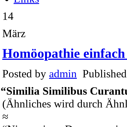
14
März
Homöopathie einfach 
Posted by
admin
Published
“
Sim­il­ia Sim­ilibus Curan
(Ähn­lich­es wird durch Ähn­l
≈