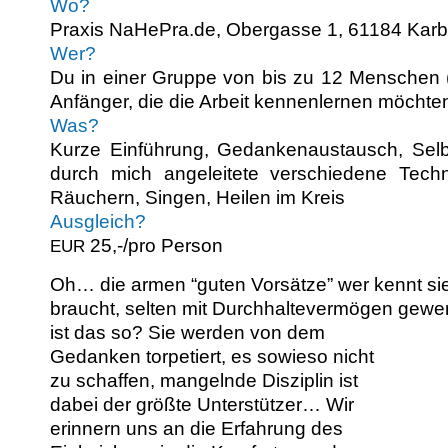
Wo?
Prax­is NaHePra.de, Ober­gasse 1, 61184 Kar
Wer?
Du in ein­er Gruppe von bis zu 12 Men­schen
Anfänger, die die Arbeit ken­nen­ler­nen möchte
Was?
Kurze Ein­führung, Gedanke­naus­tausch, Selb­
durch mich angeleit­ete ver­schiedene Tech­
Räuch­ern, Sin­gen, Heilen im Kreis
Aus­gle­ich?
25,-/pro Person
EUR
Oh… die armen “guten Vorsätze” wer ken­nt sie
braucht, sel­ten mit Durch­hal­tev­er­mö­gen gew­
ist das so? Sie wer­den von dem
Gedanken tor­petiert, es sowieso nicht
zu schaf­fen, man­gel­nde Diszi­plin ist
dabei der größte Unter­stützer… Wir
erin­nern uns an die Erfahrung des