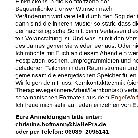
Einknick­ens in die Kom­fort­zone der
Bequem­lichkeit, unser Wun­sch nach
Verän­derung wird vere­it­elt durch den Sog de
dann sind die inneren Muster so stark, dass die
der näch­st­l­o­gis­che Schritt beim Ver­lassen di
ten Ver­anstal­tung ist. Und was ist mit den V
des Jahres gehen sie wieder leer aus. Oder ni
Ich möchte mit Euch an diesem Abend ein wenig
Fest­plat­ten löschen, umpro­gram­mieren und neu
gelade­nen Teilchen in den Raum strö­men und
gemein­sam die ener­getis­chen Spe­ich­er füllen.
Wir fol­gen dem Fluss. Kernkon­tak­t­tech­nik (si
Therapiewege/InnereArbeit/Kernkontakt) ver­bu
schaman­is­chen For­mat­en aus dem
Engel­Wolf
Ich freue mich sehr auf jeden einzel­nen von E
Eure Anmel­dun­gen bitte unter:
christina.hofmann@NaHePra.de
oder per Tele­fon: 06039–2095141