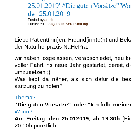
25.01.2019">
“
Die guten Vorsätze” Wo
den 25.01.2019
Posted by
admin
Published in
Allgemein
,
Veranstaltung
Liebe Patient(inn)en, Freund(inn)e(n) und Be
der Naturheil­prax­is NaHePra,
wir haben los­ge­lassen, ver­ab­schiedet, neu kr
voller Fahrt ins neue Jahr ges­tartet, bere­it, 
umzusetzen ;).
Was liegt da näher, als sich dafür die best
stützung zu holen?
The­ma?
“Die guten Vorsätze” oder “Ich fülle mein
Wann?
Am Fre­itag, den 25.012019, ab 19.30h
(Ein
20.00h pünktlich