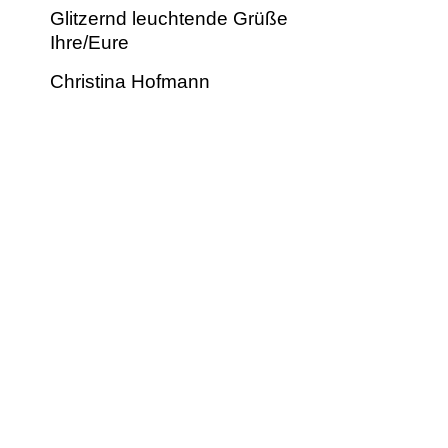
Glitzernd leuch­t­ende Grüße
Ihre/Eure
Christi­na Hofmann