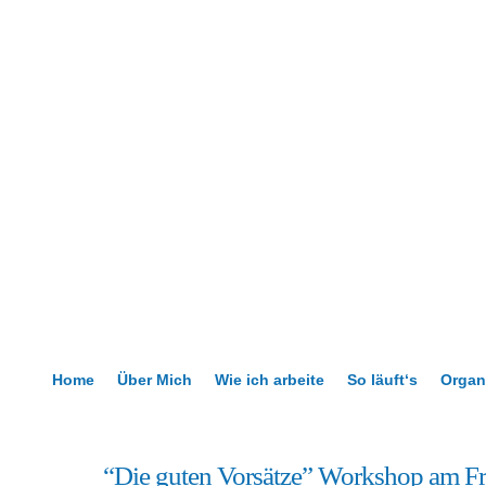
Home
Über Mich
Wie ich arbeite
So läuft‘s
Organ
18
“Die guten Vorsätze” Workshop am Fre
Jan.