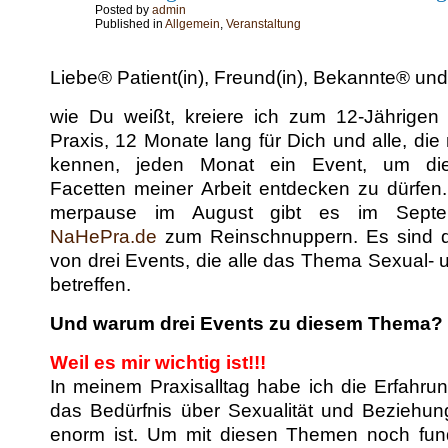
Posted by
admin
Published in
Allgemein
,
Veranstaltung
Liebe® Patient(in), Freund(in), Bekan­nte® un
wie Du weißt, kreiere ich zum 12-Jähri­gen 
Prax­is, 12 Monate lang für Dich und alle, die
ken­nen, jeden Monat ein Event, um die 
Facetten mein­er Arbeit ent­deck­en zu dür­fe
mer­pause im August gibt es im Sep­te
NaHePra.de
zum Rein­schnup­pern. Es sind d
von drei Events, die alle das The­ma Sex­u­al- 
betr­e­f­fen.
Und warum drei Events zu diesem The­ma?
Weil es mir wichtig ist!!!
In meinem Prax­isall­t­ag habe ich die Erfahr
das Bedürf­nis über Sex­u­al­ität und Beziehu
enorm ist. Um mit diesen The­men noch fundie