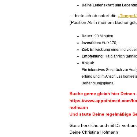
Deine Leben­skraft und Lebendig
… biete ich ab sofort die
„Tem­pel-
(Posi­tion
in meinem Buchungsto
A5
Dauer:
90 Minuten
Investi­tion:
170,-
EUR
Ziel:
Entwick­lung ein­er indi­vidu­
Empfehlung:
Hal­b­jährlich (ähn­l
Ablauf:
Ein inten­sives Gespräch zur Analys
er­tung und im Anschluss konkre
Behandlungsplans.
Buche gerne gle­ich hier Deinen
https://www.appointmed.com/boo
hofmann
Und starte Deine regelmäßige S
Ganz her­zliche und mit Dir ver­bu
Deine Christi­na Hofmann