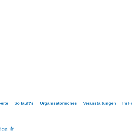
beite
So läuft‘s
Organisatorisches
Veranstaltungen
Im F
ion ⚜️