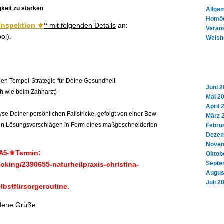
keit zu stärken
Allge
Homöo
Inspek­tion ⚜️
“
mit fol­gen­den Details
an:
Veran
ol).
Weish
ellen Tem­pel-Strate­gie für Deine Gesundheit
Juni 
ich wie beim Zahnarzt)
Mai 2
April 
e Dein­er per­sön­lichen Fall­stricke, gefol­gt von ein­er Bew­
März 
ten Lösungsvorschlä­gen in Form eines maßgeschnei­derten
Febru
Dezem
Novem
⚜️Termin:
A5-
Oktob
Septe
king/2390655-naturheilpraxis-christina-
Augus
Juli 2
elbstfürsorgeroutine.
n­dene Grüße