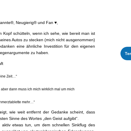
kan­nte®, Neugierig® und Fan ♥️,
Kopf schüt­teln, wenn ich sehe, wie bere­it man ist
 seines Autos zu steck­en (mich nicht ausgenom­men)
danken eine ähn­liche Investi­tion für den eige­nen
Gege­nar­gu­mente zu haben.
Te
ft
keine Zeit…“
, aber dann muss ich mich wirk­lich mal um mich
chmerztablette mehr…“
zeigt, wie weit ent­fer­nt der Gedanke scheint, dass
sten Sinne des Wortes „den Geist aufgibt“.
t aktiv etwas tun, um dem schnellen Sink­flug des