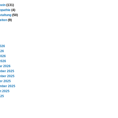
mein
(131)
pathie
(4)
staltung
(50)
eiten
(9)
Archiv
2026
026
2026
2026
ar 2026
ber 2025
ber 2025
er 2025
mber 2025
t 2025
025