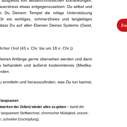
n, aus­gelöst von akuten/chronischen Erkrankun­gen,
r­stress etwas ent­ge­gen­zuset­zen. Du selb­st und
 ob Du Deinem Tem­pel die nötige Unter­stützung
ir ein wohliges, schmerzfreies und lan­glebiges
dass Du auf allen Ebe­nen Deines Sys­tems (Geist,
Zu
(43 v. Chr. bis um 18 n. Chr.))
Dichter Ovid
kleinen Anfänge gerne überse­hen wer­den und dann
zu behan­deln und äußerst kosten­in­ten­siv (Medika­
erden.
 ermit­teln und her­auszufind­en, was Du tun kannst,
erlangsamen
ftwerken der Zellen) wieder alles zu geben
– damit die
langsamem Stof­fwech­sel, chro­nis­ch­er Müdigkeit, unzure­
en, schneller Erschöpfung)