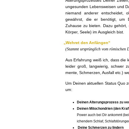
Alterung­sprozess­es Dein­er Zelle
unge­sun­den Lebensweisen und Daue
nie­mand ander­er entschei­det,
gewährst, die er benötigt, um D
Zuhause zu bieten. Dazu gehört, 
Kör­p­er, Seele) im Aus­gle­ich bist.
„
Wehret den Anfän­gen“
(Stammt ursprünglich vom römis­chen 
Aus Erfahrung weiß ich, dass die 
lei­der groß, lang­wierig, schw­er 
mente, Schmerzen, Aus­fall etc.) w
Um Deinen aktuellen Sta­tus Quo zu
um:
Deinen Alterung­sprozess zu v
Deinen Mito­chon­drien (den Kra
Pow­er auch bei Dir ankommt (bei 
ichen­dem Schlaf, Schlaf­störun­g
Deine Schmerzen zu lindern