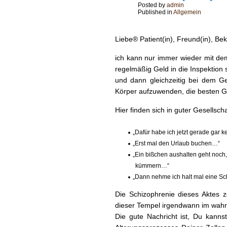
Posted by
admin
Published in
Allgemein
Liebe® Patient(in), Freund(in), Be
ich kann nur immer wieder mit dem 
regelmäßig Geld in die Inspek­tion
und dann gle­ichzeit­ig bei dem Ge
Kör­p­er aufzuwen­den, die besten 
Hier find­en sich in guter Gesellscha
„
Dafür habe ich jet­zt ger­ade gar 
„
Erst mal den Urlaub buchen…“
„
Ein bißchen aushal­ten geht noch
kümmern…“
„
Dann nehme ich halt mal eine S
Die Schiz­o­phre­nie dieses Aktes 
dieser Tem­pel irgend­wann im wahr
Die gute Nachricht ist, Du kanns