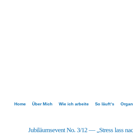
Home
Über Mich
Wie ich arbeite
So läuft‘s
Organ
8
Jubiläumsevent No. 3/12 — „Stress lass na
Juli