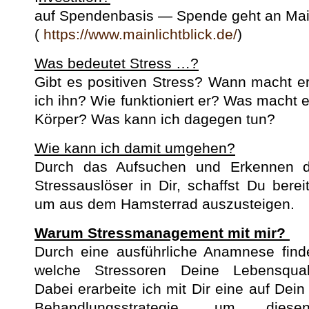
auf Spenden­ba­sis — Spende geht an Main­l
(
https://www.mainlichtblick.de/
)
Was bedeutet Stress …?
Gibt es pos­i­tiv­en Stress? Wann macht 
ich ihn? Wie funk­tion­iert er? Was macht
Kör­p­er? Was kann ich dage­gen tun?
Wie kann ich damit umgehen?
Durch das Auf­suchen und Erken­nen de
Stres­saus­lös­er in Dir, schaffst Du bere­
um aus dem Ham­ster­rad auszusteigen.
Warum Stress­man­age­ment mit mir?
Durch eine aus­führliche Anam­nese finde
welche Stres­soren Deine Leben­squal­it
Dabei erar­beite ich mit Dir eine auf Dei
Behand­lungsstrate­gie, um diesen