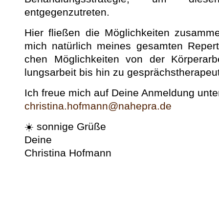
entgegenzutreten.
Hier fließen die Möglichkeit­en zusam­m
mich natür­lich meines gesamten Reper­to
chen Möglichkeit­en von der Kör­per­ar­b
lungsar­beit bis hin zu gespräch­s­ther­a­peu
Ich freue mich auf Deine Anmel­dung unte
christina.hofmann@nahepra.de
☀️ son­nige Grüße
Deine
Christi­na Hofmann