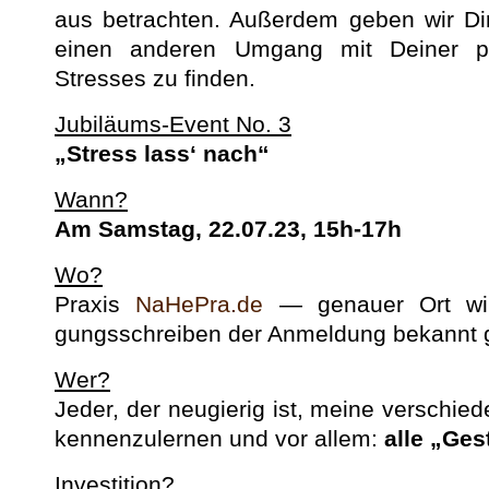
aus betra­cht­en. Außer­dem geben wir D
einen anderen Umgang mit Dein­er per
Stress­es zu finden.
Jubiläums-Event No. 3
„Stress lass‘ nach“
Wann?
Am Sam­stag, 22.07.23, 15h-17h
Wo?
Prax­is
NaHePra.de
— genauer Ort wird
gungss­chreiben der Anmel­dung bekan­nt
Wer?
Jed­er, der neugierig ist, meine ver­schiede
ken­nen­zuler­nen und vor allem:
alle „Ges
I
nvesti­tion?