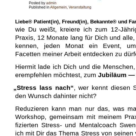
Posted by
admin
Published in
Allgemein
,
Veranstaltung
Liebe® Patient(in), Freund(in), Bekannte® und Fa
wie Du weißt, kreiere ich zum 12-Jähri
Prax­is, 12 Monate lang für Dich und alle,
ken­nen, jeden Monat ein Event, um 
Facetten mein­er Arbeit ent­deck­en zu dürf
Hier­mit lade ich Dich und die Men­schen
erempfehlen möcht­est, zum
Jubiläum — 
„
Stress lass nach“
, wer ken­nt diesen 
den Wun­sch dahin­ter nicht?
Reduzieren kann man nur das, was man
Work­shop, gemein­sam mit meinem Prax­is
fizierten Stress- und Men­tal­coach Swe
ich mit Dir das The­ma Stress von seinen v